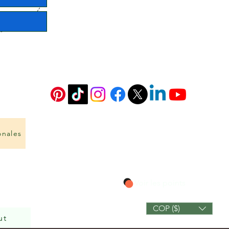
onales
Voir les points
COP ($)
ut