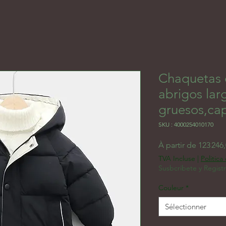
Chaquetas d
abrigos lar
gruesos,ca
SKU : 4000254010170
À partir de
123 246
TVA Incluse
|
Politica
Susbcribete y Regist
Couleur
*
Sélectionner