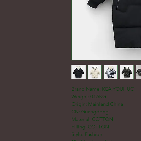
Brand Name: KEAIYOUHUO
Weight: 0.55KG
Origin: Mainland China
CN: Guangdong
Material: COTTON
Filling: COTTON
Style: Fashion