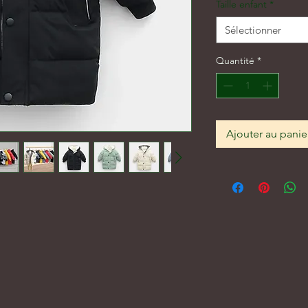
Taille enfant
*
Sélectionner
Quantité
*
Ajouter au panie