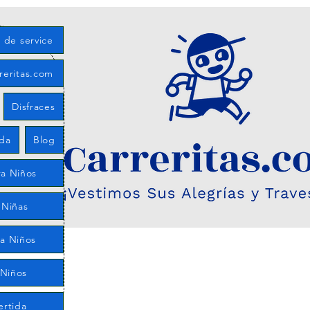
s de service
rreritas.com
Disfraces
eda
Blog
a Niños
 Niñas
ra Niños
 Niños
ertida