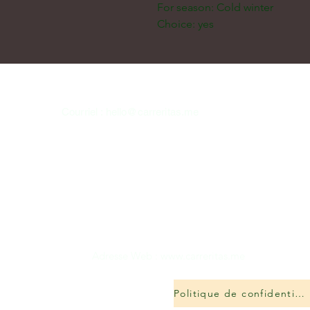
For season: Cold winter
Choice: yes
Courriel :
hello@carreritas.me
Adresse Web :
www.carreritas.me
Politique de confidentialité/Termes-Conditions