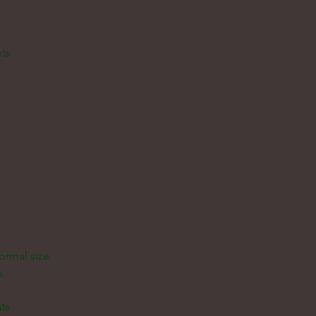
ts
normal size
s
ats