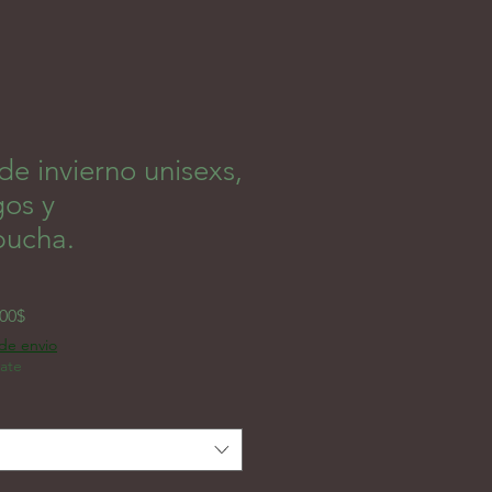
e invierno unisexs,
gos y
pucha.
Prix promotionnel
,00$
 de envio
rate