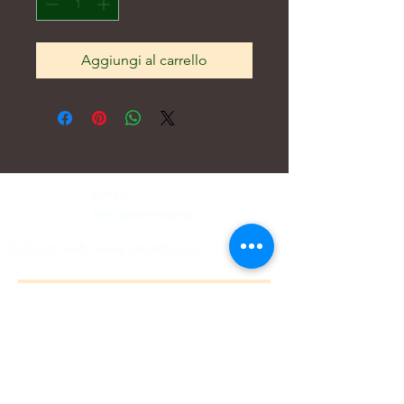
Aggiungi al carrello
E-mail:
hello@carreritas.me
Indirizzo web:
www.carreritas.me
Privacy Policy/Termini-Condizioni
Nombre
*