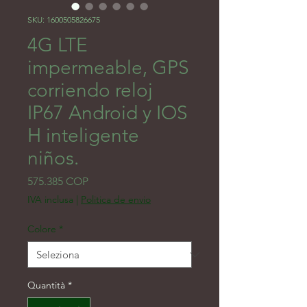
SKU: 1600505826675
4G LTE
impermeable, GPS
corriendo reloj
IP67 Android y IOS
H inteligente
niños.
Prezzo
575.385 COP
IVA inclusa
|
Politica de envio
Colore
*
Quantità
*