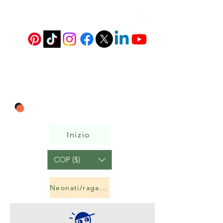
Inizio
COP ($)
Neonati/ragazzi e ragazze