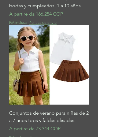
bodas y cumpleaños, 1 a 10 años.
Prezzo scontato
A partire da
166.254 COP
IVA inclusa
|
Politica de envio
Conjuntos de verano para niñas de 2
a 7 años tops y faldas plisadas.
Prezzo scontato
A partire da
73.344 COP