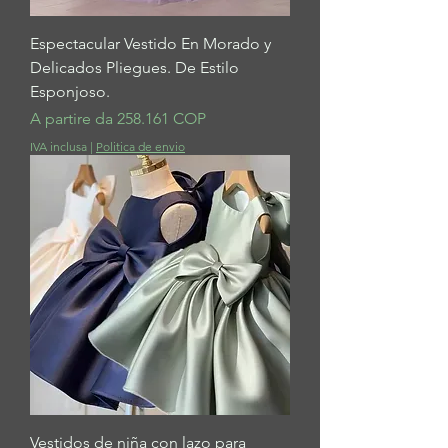
Espectacular Vestido En Morado y
Delicados Pliegues. De Estilo
Esponjoso.
Prezzo scontato
A partire da
258.161 COP
IVA inclusa
|
Politica de envio
Vestidos de niña con lazo para