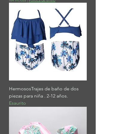
IVA inclusa
|
Politica de envio
HermososTrajes de baño de dos
piezas para niña . 2-12 años.
Esaurito