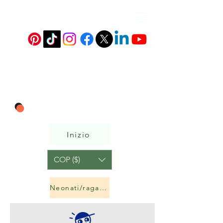
Inizio
COP ($)
Neonati/ragazzi e ragazze