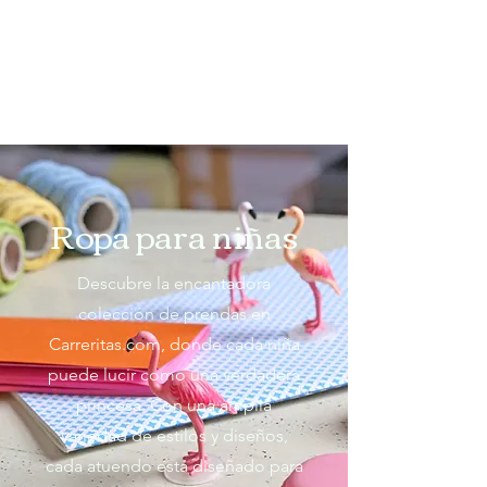
Ropa para niñas
Descubre la encantadora
colección de prendas en
Carreritas.com, donde cada niña
puede lucir como una verdadera
princesa. Con una amplia
variedad de estilos y diseños,
cada atuendo está diseñado para