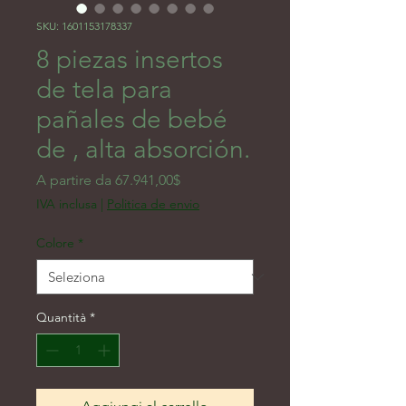
SKU: 1601153178337
8 piezas insertos
de tela para
pañales de bebé
de , alta absorción.
Prezzo scontato
A partire da
67.941,00$
IVA inclusa
|
Politica de envio
Colore
*
Quantità
*