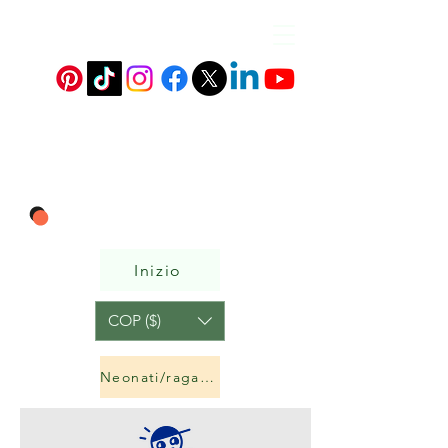
Inizio
COP ($)
Neonati/ragazzi e ragazze