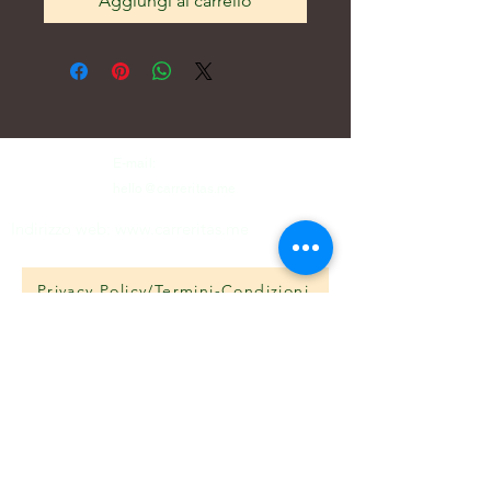
Aggiungi al carrello
E-mail:
hello@carreritas.me
Indirizzo web:
www.carreritas.me
Privacy Policy/Termini-Condizioni
Nombre
*
Apellido
*