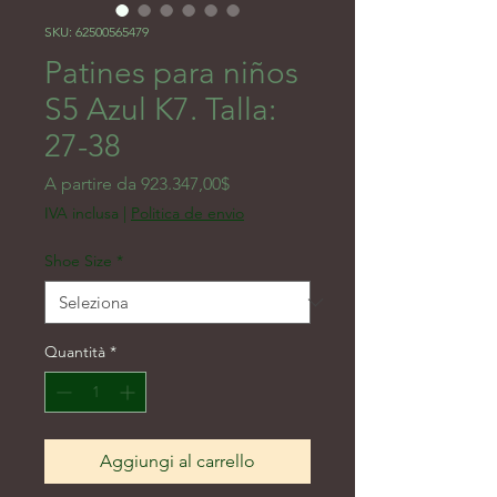
SKU: 62500565479
Patines para niños
S5 Azul K7. Talla:
27-38
Prezzo scontato
A partire da
923.347,00$
IVA inclusa
|
Politica de envio
Shoe Size
*
Quantità
*
Aggiungi al carrello