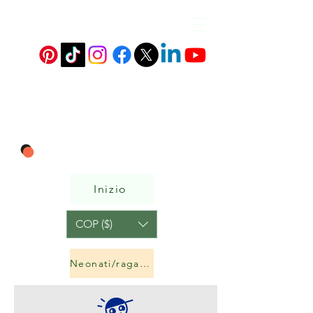
Inizio
COP ($)
Neonati/ragazzi e ragazze