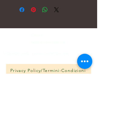
E-mail:
hello@carreritas.me
Indirizzo web:
www.carreritas.me
Privacy Policy/Termini-Condizioni
Nombre
*
Apellido
*
Email
*