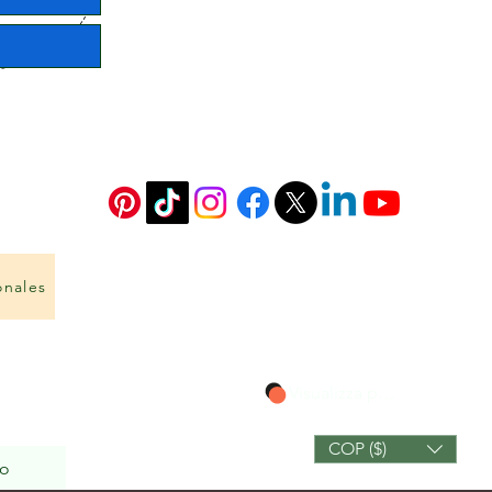
onales
Visualizza punti
COP ($)
io