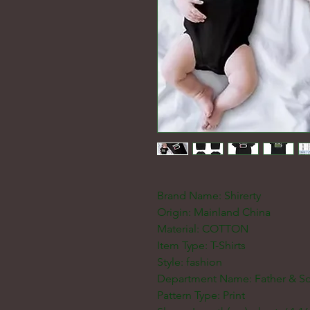
Brand Name: Shirerty
Origin: Mainland China
Material: COTTON
Item Type: T-Shirts
Style: fashion
Department Name: Father & S
Pattern Type: Print