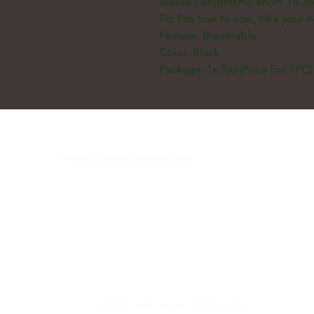
Sleeve Length(cm): short（4-1
Fit: Fits true to size, take your 
Feature: Breathable
Color: Black
Package: 1x Top(Price For 1PC)
E-mail:
hello@carreritas.me
Indirizzo web:
www.carreritas.me