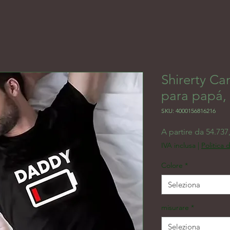
Shirerty Ca
para papá, 
SKU: 4000156816216
A partire da
54.737
IVA inclusa
|
Politica 
Colore
*
Seleziona
misurare
*
Seleziona