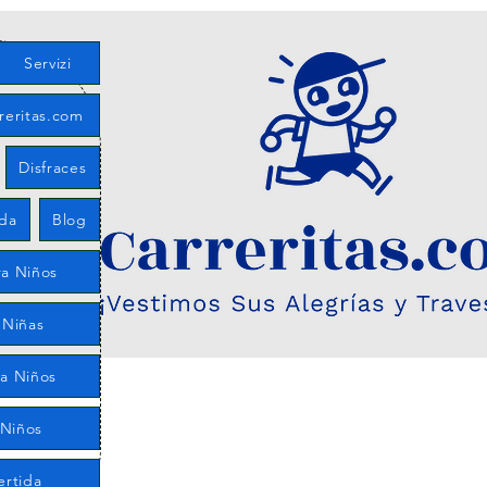
Servizi
reritas.com
Disfraces
eda
Blog
a Niños
 Niñas
ra Niños
 Niños
ertida