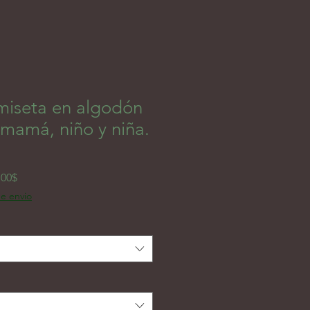
miseta en algodón
mamá, niño y niña.
Prezzo scontato
,00$
de envio