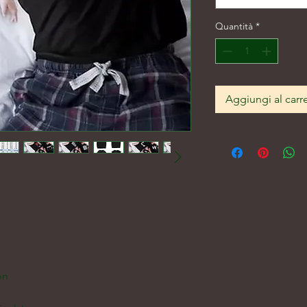
Quantità
*
Aggiungi al carre
on