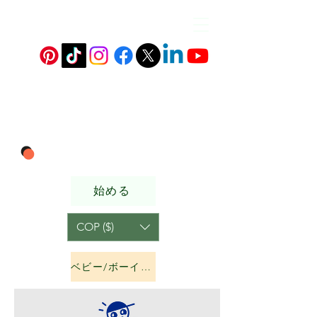
始める
COP ($)
ベビー/ボーイズ&amp;ガールズ