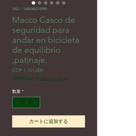
SKU： 1600382215990
Macco Casco de
seguridad para
andar en bicicleta
de equilibrio
,patinaje.
価格
COP 1,191,000
消費税込み
|
Politica de envio
数量
*
カートに追加する