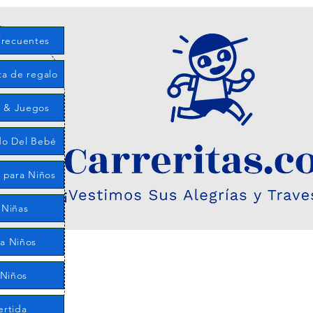
Frecuentes
ta de regalo
 & Juegos
do Del Bebé
 para Niños
 Niñas
ra Niños
 Niños
ertida