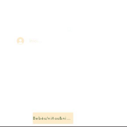
Iniciar sesión
Bebés/niños&niñas