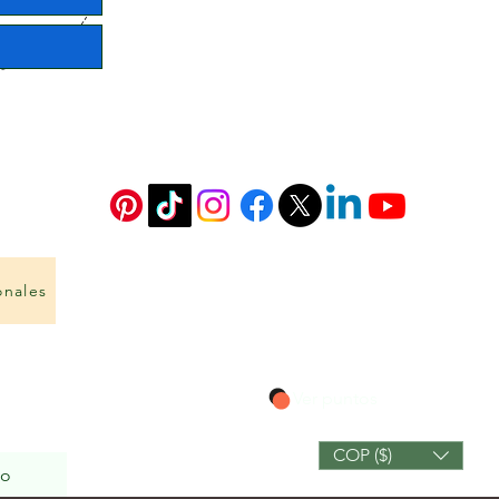
onales
Ver puntos
COP ($)
io