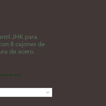
antil JHK para
con 8 cajones de
tura de acero.
Precio de oferta
olitica de envio