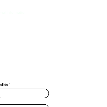
nal Information
ellido
*