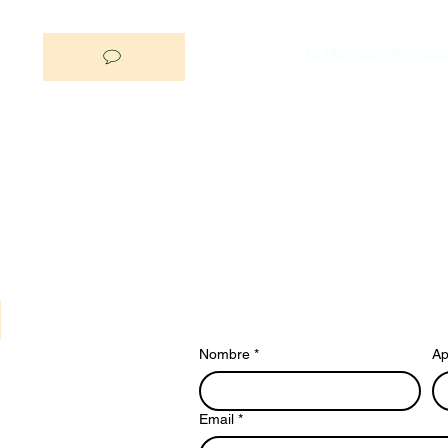
Do Not Sell My Perso
Nombre
*
Ap
Email
*