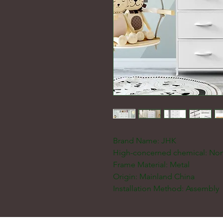
Brand Name: JHK
High-concerned chemical: No
Frame Material: Metal
Origin: Mainland China
Installation Method: Assembly