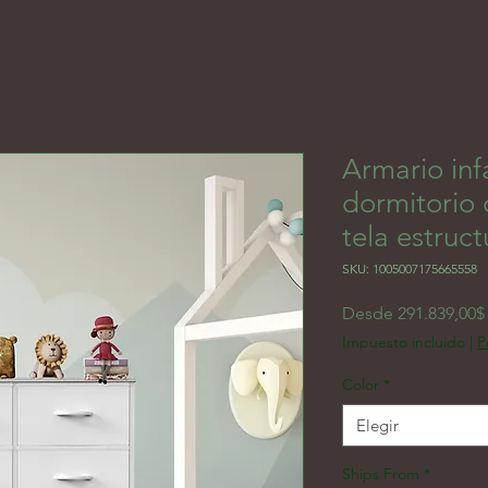
Armario inf
dormitorio 
tela estruc
SKU: 1005007175665558
Desde
291.839,00$
Impuesto incluido
|
P
Color
*
Elegir
Ships From
*