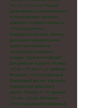
Are You My Mother? Нашим
детям нравится заворачиваться
в это роскошное, приятное,
приятное 4-слойное одеяло из
100% натурального
бамбукового муслина. Мягкое,
дышащее и универсальное
одеяло изготовлено из
натуральных хлопковых
волокон. Идеально подходит
для дома или в дороге. Размер:
120 см x 120 см (47 x 47 дюймов).
Материал: 100% натуральный
бамбуковый муслин. Идеально
подходит для дома или в
дороге. Размер: 47 x 47 дюймов
(120 см x 120 см). Материал:
100% натуральный бамбуковый