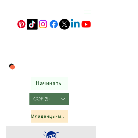
Начинать
COP ($)
Младенцы/мальчики и девочки