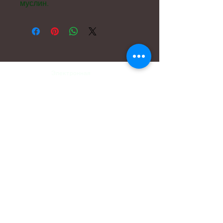
муслин.
Электронная
почта:
hello@carreritas.me
Веб-адрес:
www.carreritas.me
Политика конфиденциальности/Условия
Nombre
*
Apellido
*