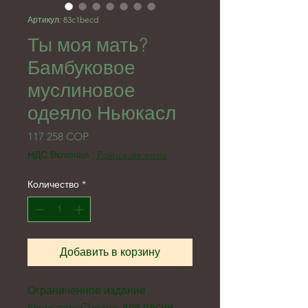
Артикул: 83c1becd
Ты моя мать?
Бамбуковое
муслиновое
одеяло Ньюкасл
Цена
117 258 COP
НДС Включая
|
Politica de envio
Количество
*
Добавить в корзину
Ограниченное издание
Newcastle Classics для песни