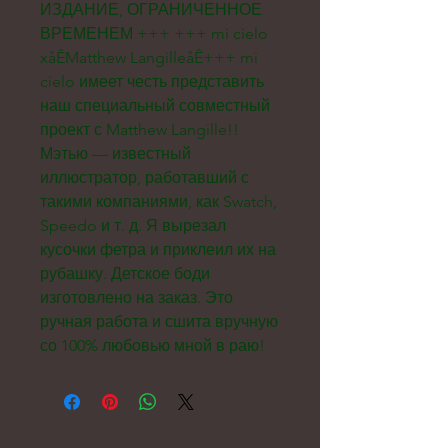
ИЗДАНИЕ, ОГРАНИЧЕННОЕ
ВРЕМЕНЕМ +++ +++ mi cielo
xåÊMatthew LangilleåÊ+++ mi
cielo имеет честь представить
наш специальный совместный
проект с Matthew Langille!!
Мэтью — известный
иллюстратор, работавший с
такими компаниями, как Swatch,
Speedo и т. д. Я вырезал
кусочки фетра и приклеил их на
рубашку. Детское боди
изготовлено на заказ. Это
ручная работа и сшита вручную
со 100% любовью мной в раю!