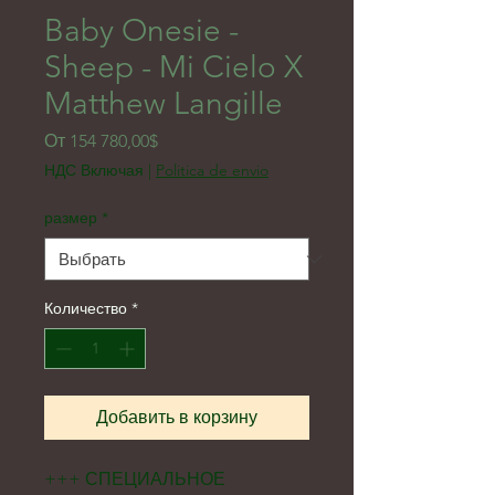
Baby Onesie -
Sheep - Mi Cielo X
Matthew Langille
Спеццена
От
154 780,00$
НДС Включая
|
Politica de envio
размер
*
Количество
*
Добавить в корзину
+++ СПЕЦИАЛЬНОЕ