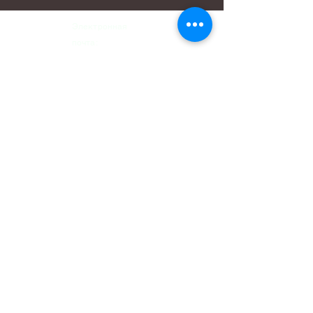
Электронная
почта:
hello@carreritas.me
Веб-адрес:
www.carreritas.me
Политика конфиденциальности/Условия
Nombre
*
Apellido
*
Email
*