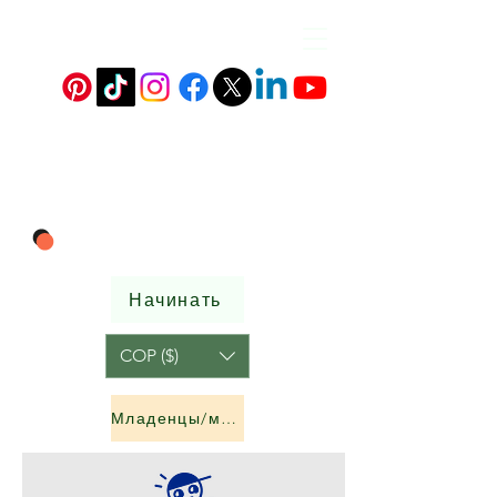
Начинать
COP ($)
Младенцы/мальчики и девочки