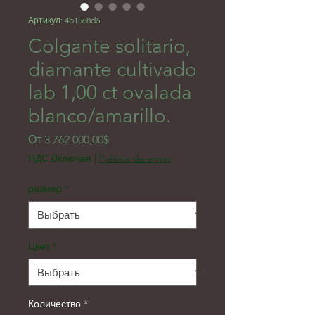
Артикул: 4b1568d6
Colgante solitario,
diamante cultivado
lab 1,00 ct ovalada
blanco/amarillo.
Спеццена
От
3 762 000,00$
НДС Включая
|
Politica de envio
размер
*
Цвет
*
Количество
*