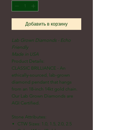
Добавить в корзину
Lab Grown Diamonds - Echo
Friendly
Made in USA
Product Details:
CLASSIC BRILLIANCE - An
ethically-sourced, lab-grown
diamond pendant that hangs
from an 18-inch 14kt gold chain.
Our Lab Grown Diamonds are
AGI Certified.
Stone Attributes:
CTW Sizes: 1.0, 1.5, 2.0, 2.5