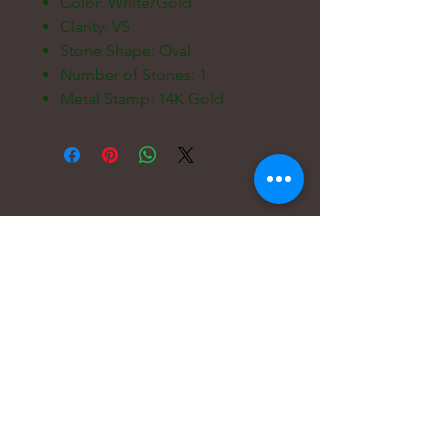
Color: White/Gold
Clarity: VS
Stone Shape: Oval
Number of Stones: 1
Metal Stamp: 14K Gold
Электронная
почта:
hello@carreritas.me
Веб-адрес:
www.carreritas.me
Политика конфиденциальности/Условия