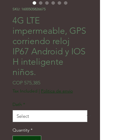
SKU: 1600505826675
4G LTE
impermeable, GPS
corriendo reloj
IP67 Android y IOS
H inteligente
niños.
Price
COP 575,385
Tax Included
|
Politica de envio
Dath
*
Quantity
*