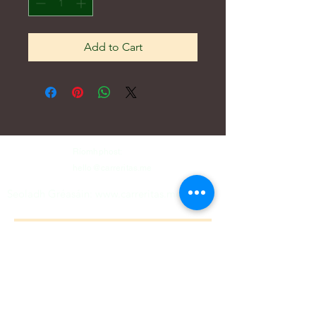
Add to Cart
Ríomhphost:
hello@carreritas.me
Seoladh Gréasáin:
www.carreritas.me
Beartas Príobháideachta/Téarmaí-Coinníollacha
Nombre
*