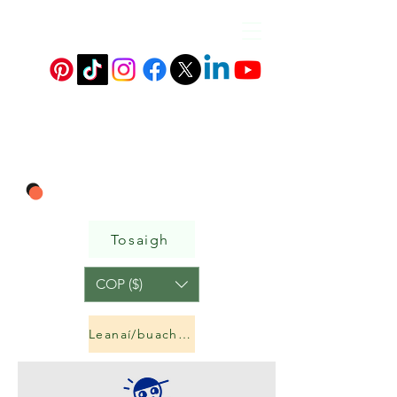
Tosaigh
COP ($)
Leanaí/buachaillí&amp;cailíní