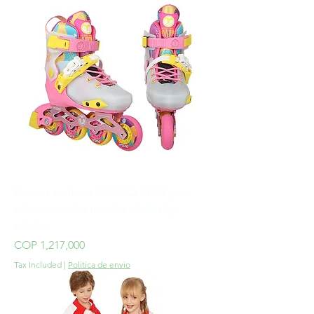
Patines en línea MACCO STAR para
niños, con dos modos de flash y
eslalon.
Price
COP 1,217,000
Tax Included
|
Politica de envio