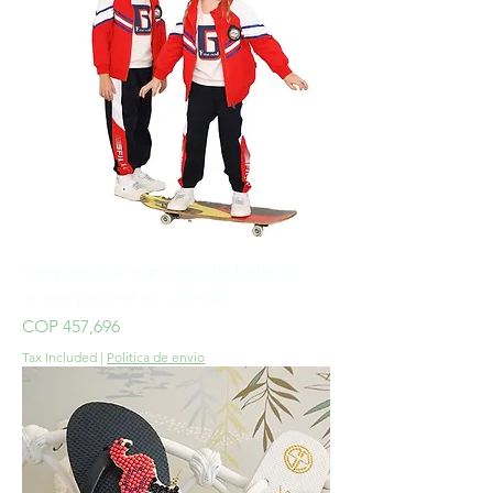
Conjuntos de ropa escolar británica
unisex para niños, chándal.
Price
COP 457,696
Tax Included
|
Politica de envio