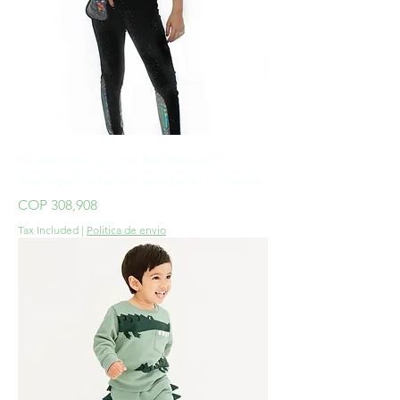
Pantalones Ori con Pocketwist™.
Terciopelo elástico con brillo 7-10años.
Price
COP 308,908
Tax Included
|
Politica de envio