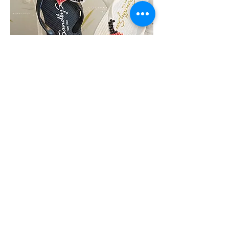
Sandalia tipo chanclas para niños(a)
grandes
Sale Price
From
$154,080.00
Tax Included
|
Politica de envio