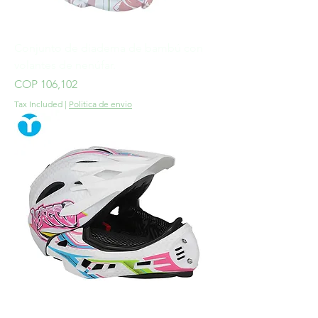
Conjunto de diadema de bambú con
volantes de nenúfar.
Price
COP 106,102
Tax Included
|
Politica de envio