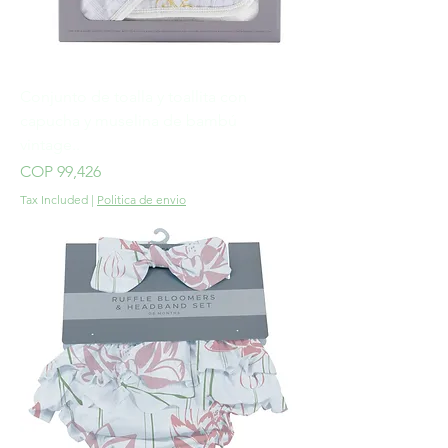
Conjunto de toalla y toallita con
capucha y muselina de bambú
vintage..
Price
COP 99,426
Tax Included
|
Politica de envio