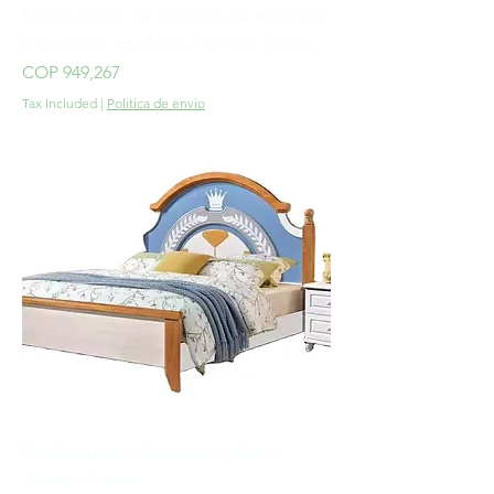
Macco-Casco de bicicleta de montaña
para niños. Equilibrio- tamaño medio..
Price
COP 949,267
Tax Included
|
Politica de envio
Muebles para dormitorio infantil.
Tamaño Queen.