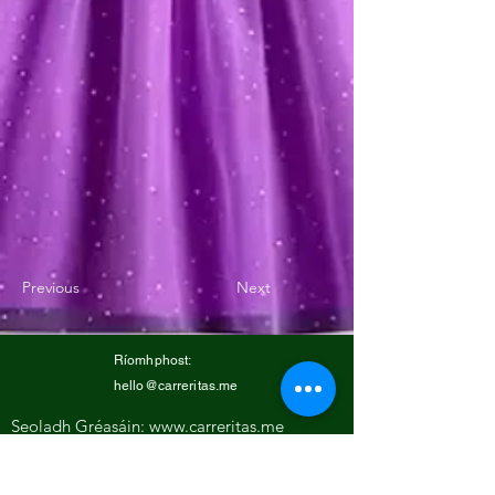
Previous
Next
Ríomhphost:
hello@carreritas.me
Seoladh Gréasáin:
www.carreritas.me
Beartas Príobháideachta/Téarmaí-Coinníollacha