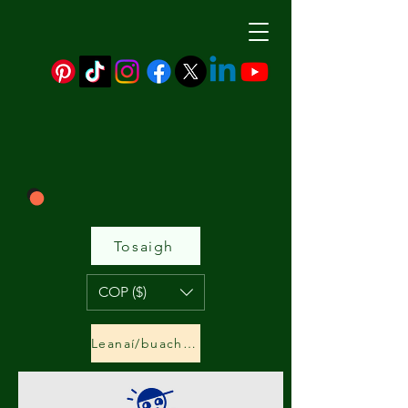
Tosaigh
COP ($)
Leanaí/buachaillí&amp;cailíní