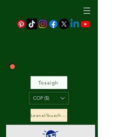
Tosaigh
COP ($)
Leanaí/buachaillí&amp;cailíní